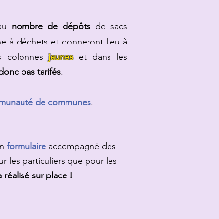
 au
nombre de dépôts
de sacs
ne à déchets et donneront lieu à
es colonnes
jaunes
et dans les
donc pas tarifés
.
ommunauté de communes
.
un
form
ulaire
accompagné des
r les particuliers que pour les
 réalisé sur place !