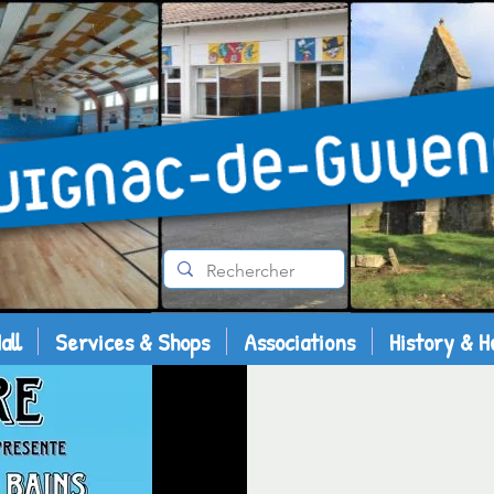
all
Services & Shops
Associations
History & H