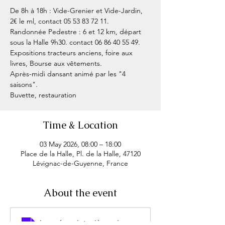
De 8h à 18h : Vide-Grenier et Vide-Jardin,
2€ le ml, contact 05 53 83 72 11.
Randonnée Pedestre : 6 et 12 km, départ
sous la Halle 9h30. contact 06 86 40 55 49.
Expositions tracteurs anciens, foire aux
livres, Bourse aux vêtements.
Après-midi dansant animé par les "4
saisons".
Time & Location
03 May 2026, 08:00 – 18:00
Place de la Halle, Pl. de la Halle, 47120
Lévignac-de-Guyenne, France
About the event
journée printanière 03 mai 2026 bulletin reglement
.jpg