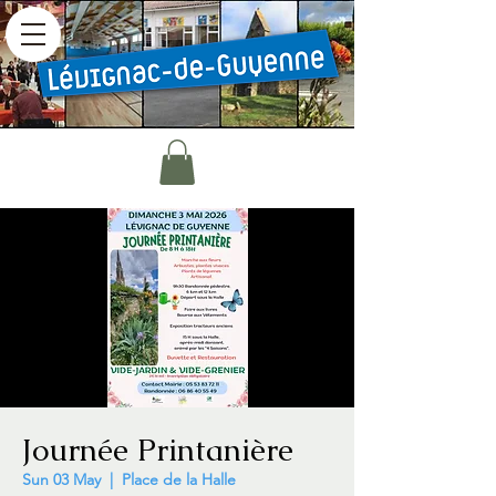
Journée Printanière
Sun 03 May
  |  
Place de la Halle