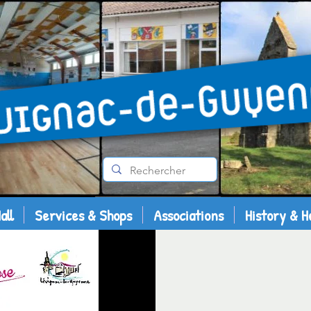
all
Services & Shops
Associations
History & H